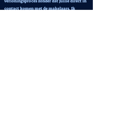
verloningsproces zonder dat jullie direct in
contact komen met de makelaars. Ik
fungeer als jullie unieke tussenpersoon,
vertrouwenspersoon én klankbord, van
dag 1 tot op de dag dat jullie de sleutels in
de hand krijgen bij de notaris.
Kwaliteit boven kwantiteit in een
gepersonaliseerde, discrete
vertouwensrelatie.
Zin om vrijblijvend kennis te maken?
Dat kan in 5 talen. ( NL/FR/EN/DE/ES) Ik
help jullie graag verder.
Website
CASA MISTELA