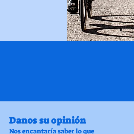
Danos su opinión
Nos encantaría saber lo que