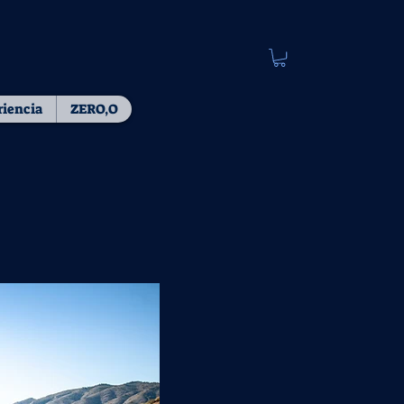
riencia
ZERO,O