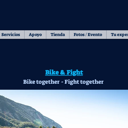
Servicios
Apoyo
Tienda
Fotos / Evento
Tu expe
Bike & Fight
Bike together - Fight together