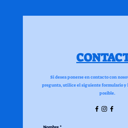
CONTAC
Si desea ponerse en contacto con nosot
pregunta, utilice el siguiente formulario y
posible.
Nombre